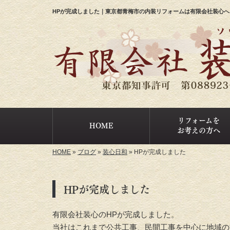
HPが完成しました｜東京都青梅市の内装リフォームは有限会社装心へ
リフォームを
HOME
お考えの方へ
HOME
»
ブログ
»
装心日和
»
HPが完成しました
HPが完成しました
有限会社装心のHPが完成しました。
当社はこれまで公共工事、民間工事を中心に地域の