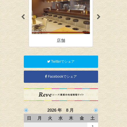
店舗
オ
Twitterでシェア
Facebookでシェア
2026 年 8 月
日
月
火
水
木
金
土
1