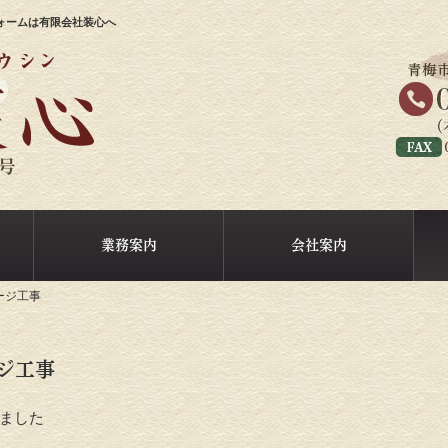
ォームは有限会社装心へ
業務案内
会社案内
ージ工事
ジ工事
ました