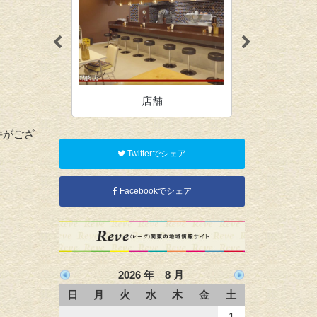
店舗
オ
件がござ
Twitterでシェア
Facebookでシェア
2026 年 8 月
日
月
火
水
木
金
土
1