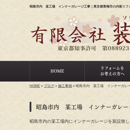
昭島市内 某工場 インナーガレージ工事｜東京都青梅市の内装リフ
リフォームを
HOME
お考えの方へ
HOME
»
ブログ
»
施工事例
»
昭島市内 某工場 インナーガレ
昭島市内 某工場 インナーガレー
昭島市内の某工場内にインナーガレージを新設致し