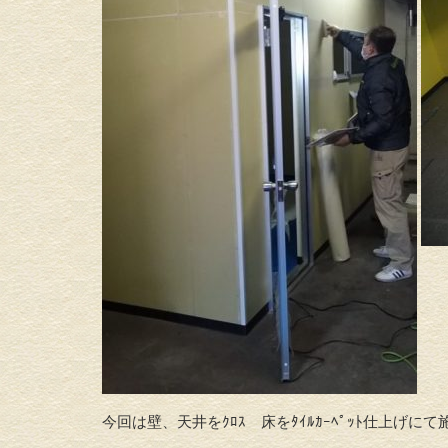
今回は壁、天井をｸﾛｽ 床をﾀｲﾙｶｰﾍﾟｯﾄ仕上げに