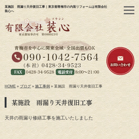
某施設 雨漏り天井復旧工事｜東京都青梅市の内装リフォームは有限会社
装心へ
HOME
»
ブログ
»
施工事例
»
某施設 雨漏り天井復旧工事
某施設 雨漏り天井復旧工事
天井の雨漏り修繕工事を施工いたしました