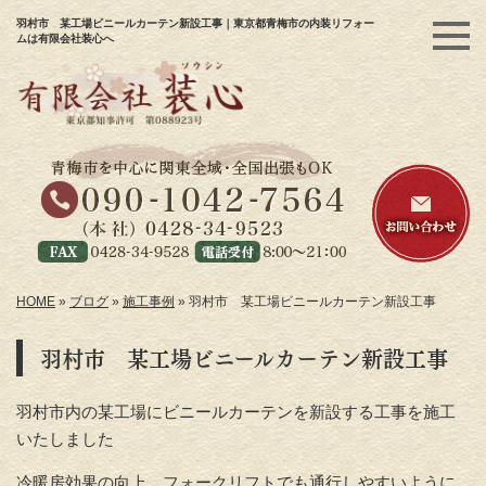
羽村市 某工場ビニールカーテン新設工事｜東京都青梅市の内装リフォー
ムは有限会社装心へ
HOME
»
ブログ
»
施工事例
»
羽村市 某工場ビニールカーテン新設工事
羽村市 某工場ビニールカーテン新設工事
羽村市内の某工場にビニールカーテンを新設する工事を施工
いたしました
冷暖房効果の向上、フォークリフトでも通行しやすいように