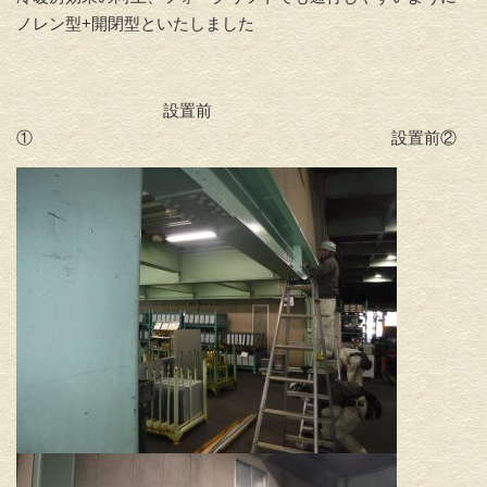
ノレン型+開閉型といたしました
設置前
① 設置前②