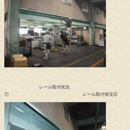
レール取付状況
① レール取付状況②