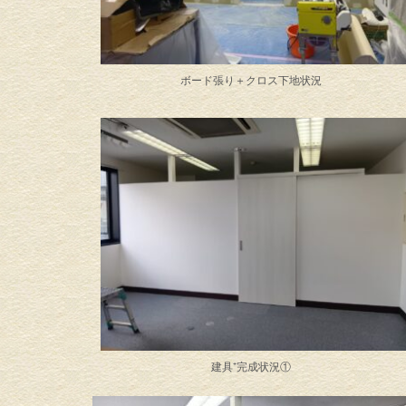
ボード張り＋クロス下地状況
建具⁺完成状況①