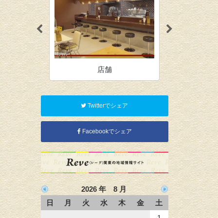
店舗
オ
Twitterでシェア
Facebookでシェア
2026 年 8 月
日
月
火
水
木
金
土
1