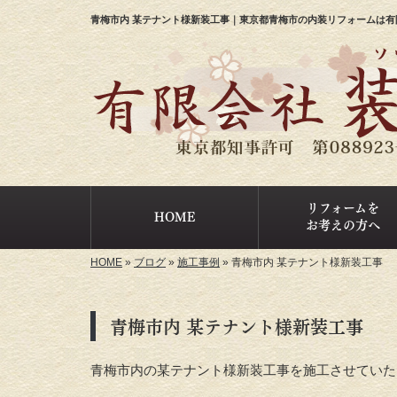
青梅市内 某テナント様新装工事｜東京都青梅市の内装リフォームは有
リフォームを
HOME
お考えの方へ
HOME
»
ブログ
»
施工事例
»
青梅市内 某テナント様新装工事
青梅市内 某テナント様新装工事
青梅市内の某テナント様新装工事を施工させていた