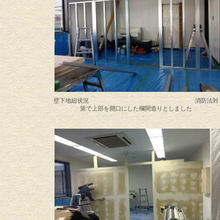
壁下地組状況 消防法対
策で上部を開口にした欄間造りとしました