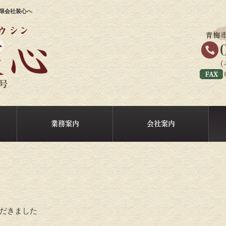
限会社装心へ
業務案内
会社案内
だきました