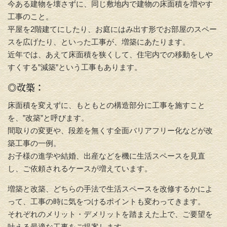
今ある建物を壊さずに、同じ敷地内で建物の床面積を増やす
工事のこと。
平屋を2階建てにしたり、お庭にはみ出す形でお部屋のスペー
スを広げたり、といった工事が、増築にあたります。
近年では、あえて床面積を狭くして、住宅内での移動をしや
すくする”減築”という工事もあります。
◎改築：
床面積を変えずに、もともとの構造部分に工事を施すこと
を、”改築”と呼びます。
間取りの変更や、段差を無くす全面バリアフリー化などが改
築工事の一例。
お子様の進学や結婚、出産などを機に生活スペースを見直
し、ご依頼されるケースが増えています。
増築と改築、どちらの手法で生活スペースを改修するかによ
って、工事の時に気をつけるポイントも変わってきます。
それぞれのメリット・デメリットを踏まえた上で、ご要望を
叶える最適な工事をご提案します。