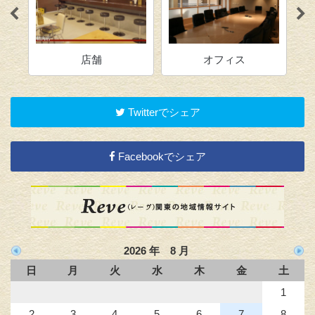
店舗
オフィス
Twitterでシェア
Facebookでシェア
2026 年 8 月
日
月
火
水
木
金
土
1
2
3
4
5
6
7
8