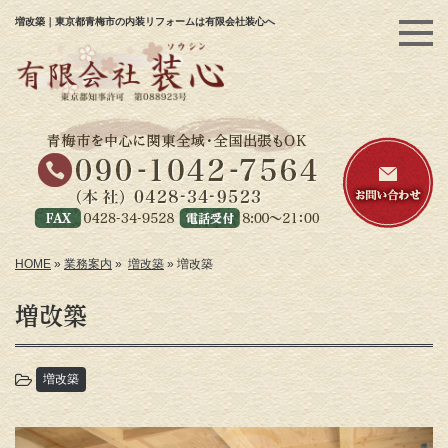
増改築｜東京都青梅市の内装リフォームは有限会社装心へ
HOME
»
業務案内
»
増改築
»
増改築
増改築
増改築